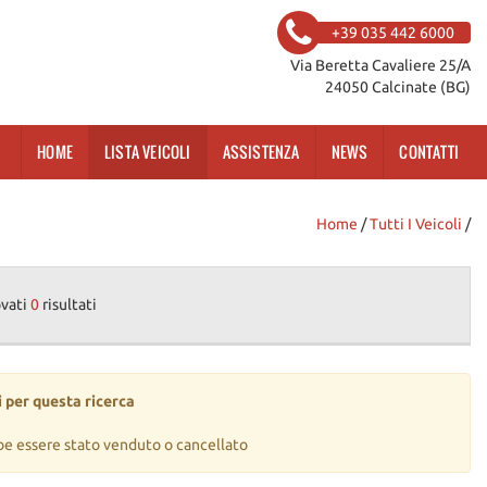
+39 035 442 6000
Via Beretta Cavaliere 25/A
24050 Calcinate (BG)
HOME
LISTA VEICOLI
ASSISTENZA
NEWS
CONTATTI
Home
/
Tutti I Veicoli
/
ovati
0
risultati
 per questa ricerca
be essere stato venduto o cancellato