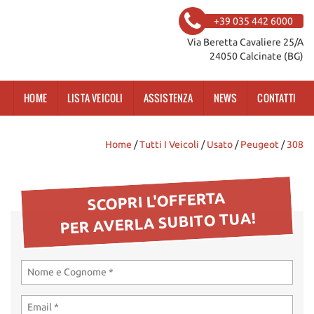
+39 035 442 6000
Via Beretta Cavaliere 25/A
24050 Calcinate (BG)
HOME
LISTA VEICOLI
ASSISTENZA
NEWS
CONTATTI
Home
/
Tutti I Veicoli
/
Usato
/
Peugeot
/
308
SCOPRI L'OFFERTA
PER AVERLA SUBITO TUA!