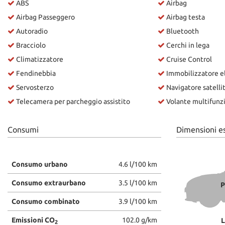
ABS
Airbag
Airbag Passeggero
Airbag testa
Autoradio
Bluetooth
Bracciolo
Cerchi in lega
Climatizzatore
Cruise Control
Fendinebbia
Immobilizzatore e
Servosterzo
Navigatore satelli
Telecamera per parcheggio assistito
Volante multifunz
Consumi
Dimensioni e
Consumo urbano
4.6 l/100 km
Consumo extraurbano
3.5 l/100 km
P
Consumo combinato
3.9 l/100 km
Emissioni CO
102.0 g/km
L
2