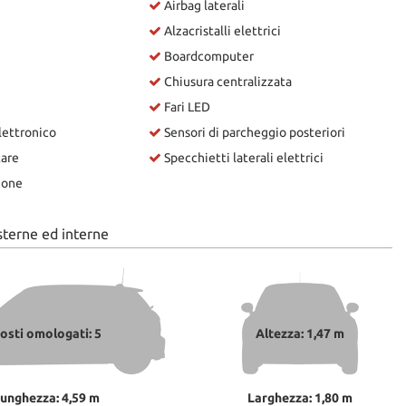
Airbag laterali
Alzacristalli elettrici
Boardcomputer
Chiusura centralizzata
Fari LED
lettronico
Sensori di parcheggio posteriori
tare
Specchietti laterali elettrici
ione
sterne ed interne
osti omologati: 5
Altezza: 1,47 m
unghezza: 4,59 m
Larghezza: 1,80 m