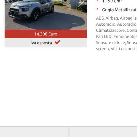
1.199 Cm³
Grigio Metallizza
ABS, Airbag, Airbag l
Autoradio, Autoradio 
Climatizzatore, Contro
14.300 Euro
Fari LED, Fendinebbia
Sensore di luce, Senso
iva esposta
screen, Vetri oscurat