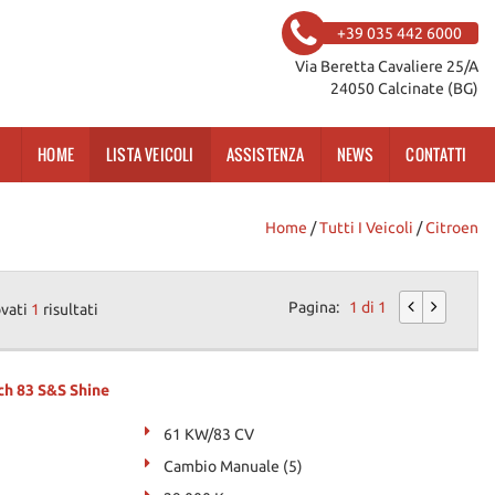
+39 035 442 6000
Via Beretta Cavaliere 25/A
24050 Calcinate (BG)
HOME
LISTA VEICOLI
ASSISTENZA
NEWS
CONTATTI
Home
/
Tutti I Veicoli
/
Citroen
Pagina:
1 di 1
ovati
1
risultati
h 83 S&S Shine
61 KW/83 CV
Cambio Manuale (5)