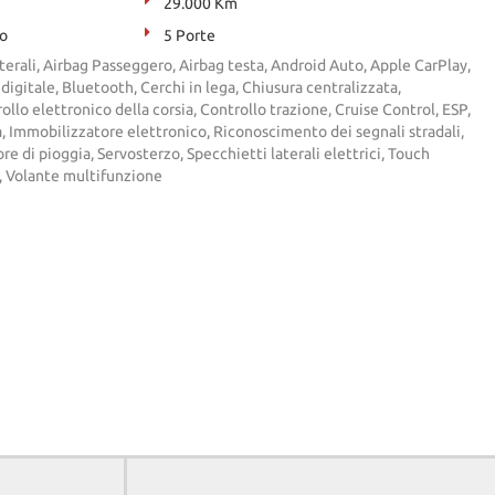
29.000 Km
to
5 Porte
aterali, Airbag Passeggero, Airbag testa, Android Auto, Apple CarPlay,
digitale, Bluetooth, Cerchi in lega, Chiusura centralizzata,
llo elettronico della corsia, Controllo trazione, Cruise Control, ESP,
, Immobilizzatore elettronico, Riconoscimento dei segnali stradali,
re di pioggia, Servosterzo, Specchietti laterali elettrici, Touch
i, Volante multifunzione